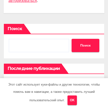
авторизоваться
.
Поиск
Поиск
Последние публикации
Как правильно выбрать летнюю резину для
Этот сайт использует куки-файлы и другие технологии, чтобы
машины?
помочь вам в навигации, а также предоставить лучший
пользовательский опыт.
OK
Гидравлические домкраты марки Epont и Avk-
line