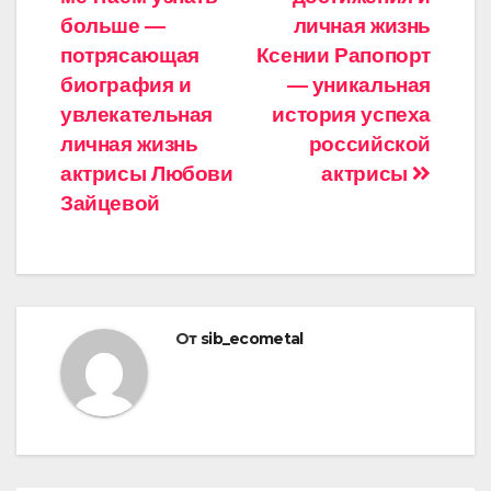
по
больше —
личная жизнь
записям
потрясающая
Ксении Рапопорт
биография и
— уникальная
увлекательная
история успеха
личная жизнь
российской
актрисы Любови
актрисы
Зайцевой
От
sib_ecometal