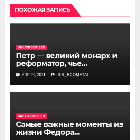
ПОХОЖАЯ ЗАПИСЬ
UNCATEGORISED
Петр — великий монарх и
реформатор, чье
правление стало вехой в
АПР 24, 2021
SIB_ECOMETAL
истории России и обрёл
международное
признание
UNCATEGORISED
Самые важные моменты из
жизни Федора
Достоевского — от детства