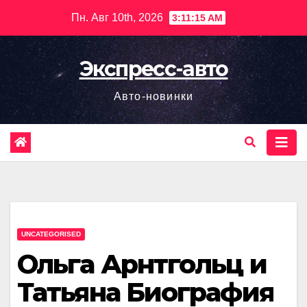
Перейти
Пн. Авг 10th, 2026
3:11:16 AM
к
содержимому
Экспресс-авто
Авто-новинки
UNCATEGORISED
Ольга Арнтгольц и
Татьяна Биография