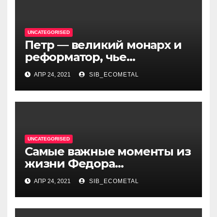
UNCATEGORISED
Петр — великий монарх и
реформатор, чье
правление стало вехой в
АПР 24, 2021
SIB_ECOMETAL
истории России и обрёл
международное
признание
UNCATEGORISED
Самые важные моменты из
жизни Федора
Достоевского — от детства
АПР 24, 2021
SIB_ECOMETAL
и становления писателя до
трагических событий и
восхождения на