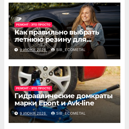
РЕМОНТ - ЭТО ПРОСТО
Как правильно выбрать
летнюю резину для
машины?
9 ИЮНЯ 2026
SIB_ECOMETAL
РЕМОНТ - ЭТО ПРОСТО
Гидравлические домкраты
марки Epont и Avk-line
9 ИЮНЯ 2026
SIB_ECOMETAL