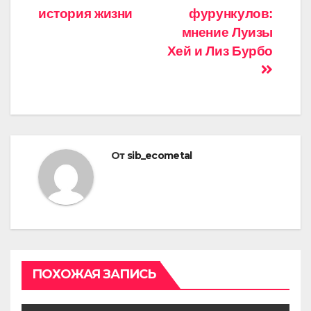
записям
история жизни
фурункулов:
мнение Луизы
Хей и Лиз Бурбо
От
sib_ecometal
ПОХОЖАЯ ЗАПИСЬ