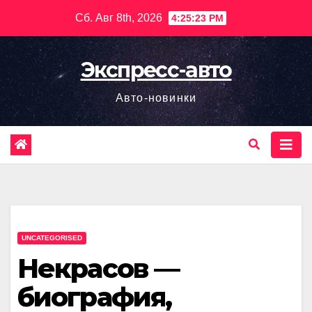
Перейти
Сб. Авг 8th, 2026
4:25:24 PM
к
содержимому
Экспресс-авто
Авто-новинки
UNCATEGORISED
Некрасов —
биография,