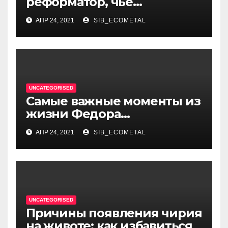
реформатор, чье
правление стало вехой в
АПР 24, 2021
SIB_ECOMETAL
истории России и обрёл
международное
признание
UNCATEGORISED
Самые важные моменты из
жизни Федора
Достоевского — от детства
АПР 24, 2021
SIB_ECOMETAL
и становления писателя до
трагических событий и
восхождения на
литературный олимп
UNCATEGORISED
Причины появления чирия
на животе: как избавиться