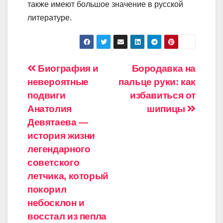
также имеют большое значение в русской
литературе.
Навигация
Биография и
Бородавка на
невероятные
пальце руки: как
по
подвиги
избавиться от
записям
Анатолия
шипицы
Девятаева —
история жизни
легендарного
советского
летчика, который
покорил
небосклон и
восстал из пепла