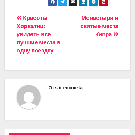
Навигация
Красоты
Монастыри и
Хорватии:
святые места
по
увидеть все
Кипра
записям
лучшие места в
одну поездку
От
sib_ecometal