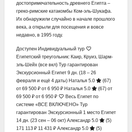
достопримечательность древнего Египта –
греко-римские катакомбы Ком-эль-Шукафа.
Их обнаружили случайно в начале прошлого
века, а открыли для посещения и вовсе
недавно, в 1995 году.
Доступен Индивидуальный тур
Египетский треугольник: Каир, Круиз, Шарм-
эль-Шейх (все вкл) Тур гарантирован
Экскурсионный Египет
9 дн.
(18 – 26
февраля и ещё 4 даты)
Наталья 5.0
(67)
от 69 500 ₽
от 6 950 ₽
Наталья 5.0
(67)
от
69 500 ₽
от 6 950 ₽
Весь Египет по
системе «ВСЕ ВКЛЮЧЕНО» Тур
гарантирован Экскурсионный 1 место Египет
14 дн.
(23 сен – 06 окт)
Александр 5.0
(5)
171 113 ₽
11 431 ₽
Александр 5.0
(5)