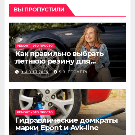
ВЫ ПРОПУСТИЛИ
РЕМОНТ - ЭТО ПРОСТО
Как правильно выбрать
летнюю резину для
машины?
9 ИЮНЯ 2026
SIB_ECOMETAL
РЕМОНТ - ЭТО ПРОСТО
Гидравлические домкраты
марки Epont и Avk-line