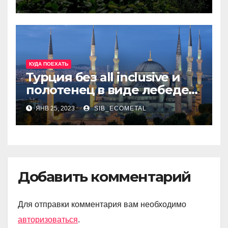
КУДА ПОЕХАТЬ
Турция без all inclusive и
полотенец в виде лебедей
на постели? Она
ЯНВ 25, 2023
SIB_ECOMETAL
существует!
Добавить комментарий
Для отправки комментария вам необходимо
авторизоваться
.