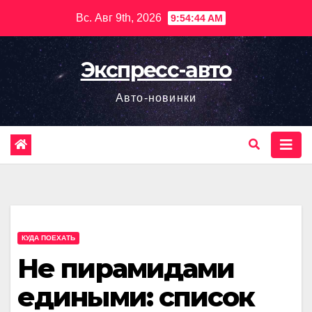
Перейти
Вс. Авг 9th, 2026
9:54:45 AM
к
содержимому
Экспресс-авто
Авто-новинки
КУДА ПОЕХАТЬ
Не пирамидами
едиными: список