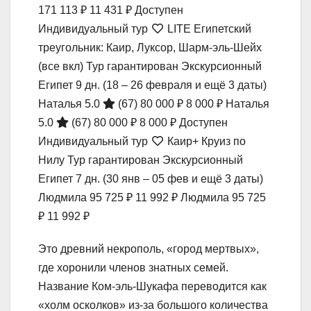
171 113 ₽
11 431 ₽
Доступен
Индивидуальный тур
LITE Египетский
треугольник: Каир, Луксор, Шарм-эль-Шейх
(все вкл) Тур гарантирован Экскурсионный
Египет
9 дн.
(18 – 26 февраля и ещё 3 даты)
Наталья 5.0
(67)
80 000 ₽
8 000 ₽
Наталья
5.0
(67)
80 000 ₽
8 000 ₽
Доступен
Индивидуальный тур
Каир+ Круиз по
Нилу Тур гарантирован Экскурсионный
Египет
7 дн.
(30 янв – 05 фев и ещё 3 даты)
Людмила
95 725 ₽
11 992 ₽
Людмила
95 725
₽
11 992 ₽
Это древний некрополь, «город мертвых»,
где хоронили членов знатных семей.
Название Ком-эль-Шукафа переводится как
«холм осколков» из-за большого количества