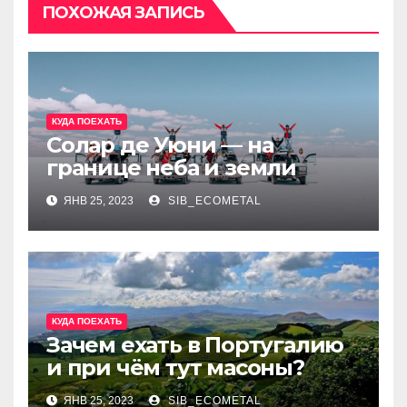
ПОХОЖАЯ ЗАПИСЬ
КУДА ПОЕХАТЬ
Солар де Уюни — на
границе неба и земли
ЯНВ 25, 2023
SIB_ECOMETAL
КУДА ПОЕХАТЬ
Зачем ехать в Португалию
и при чём тут масоны?
ЯНВ 25, 2023
SIB_ECOMETAL