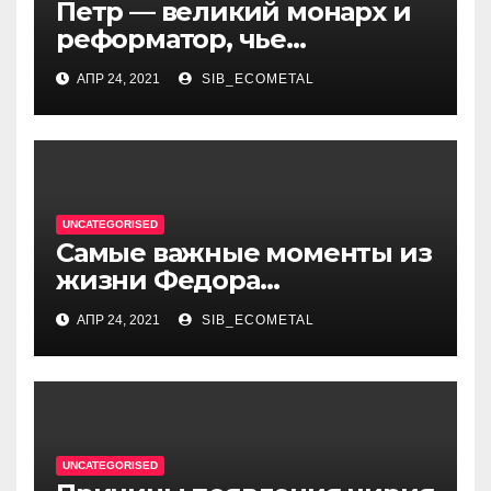
Петр — великий монарх и
реформатор, чье
правление стало вехой в
АПР 24, 2021
SIB_ECOMETAL
истории России и обрёл
международное
признание
UNCATEGORISED
Самые важные моменты из
жизни Федора
Достоевского — от детства
АПР 24, 2021
SIB_ECOMETAL
и становления писателя до
трагических событий и
восхождения на
литературный олимп
UNCATEGORISED