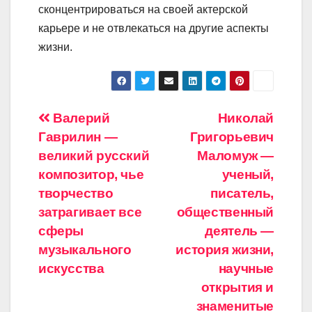
сконцентрироваться на своей актерской
карьере и не отвлекаться на другие аспекты
жизни.
Навигация
Валерий
Николай
Гаврилин —
Григорьевич
по
великий русский
Маломуж —
записям
композитор, чье
ученый,
творчество
писатель,
затрагивает все
общественный
сферы
деятель —
музыкального
история жизни,
искусства
научные
открытия и
знаменитые