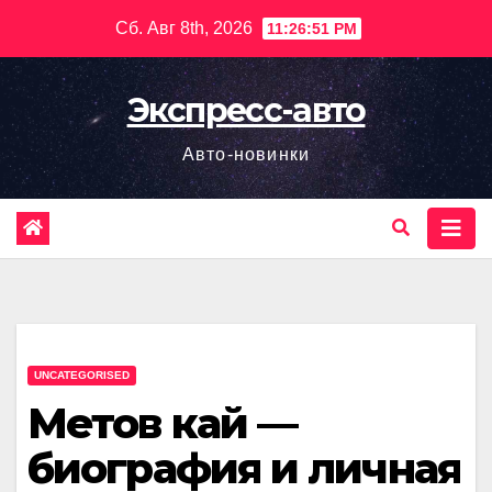
Перейти
Сб. Авг 8th, 2026
11:26:52 PM
к
содержимому
Экспресс-авто
Авто-новинки
UNCATEGORISED
Метов кай —
биография и личная