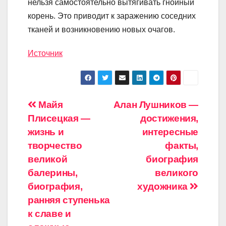
нельзя самостоятельно вытягивать гнойный
корень. Это приводит к заражению соседних
тканей и возникновению новых очагов.
Источник
Навигация
Майя
Алан Лушников —
Плисецкая —
достижения,
по
жизнь и
интересные
записям
творчество
факты,
великой
биография
балерины,
великого
биография,
художника
ранняя ступенька
к славе и