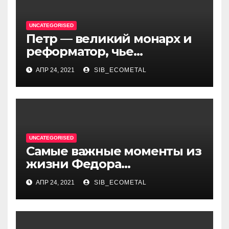
UNCATEGORISED
Петр — великий монарх и
реформатор, чье
правление стало вехой в
АПР 24, 2021
SIB_ECOMETAL
истории России и обрёл
международное
признание
UNCATEGORISED
Самые важные моменты из
жизни Федора
Достоевского — от детства
АПР 24, 2021
SIB_ECOMETAL
и становления писателя до
трагических событий и
восхождения на
литературный олимп