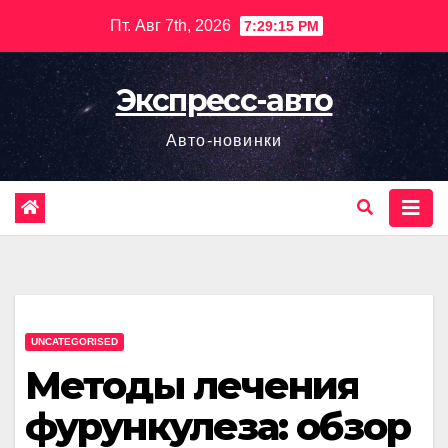
Перейти
Пт. Авг 7th, 2026
7:29:16 PM
к
содержимому
Экспресс-авто
Авто-новинки
UNCATEGORISED
Методы лечения
фурункулеза: обзор