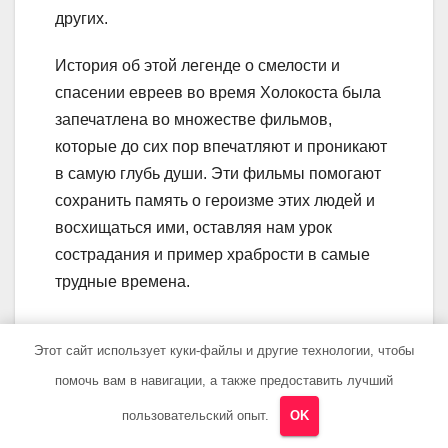
других.
История об этой легенде о смелости и
спасении евреев во время Холокоста была
запечатлена во множестве фильмов,
которые до сих пор впечатляют и проникают
в самую глубь души. Эти фильмы помогают
сохранить память о героизме этих людей и
восхищаться ими, оставляя нам урок
сострадания и пример храбрости в самые
трудные времена.
Вопрос-ответ:
Этот сайт использует куки-файлы и другие технологии, чтобы
помочь вам в навигации, а также предоставить лучший
Какие фильмы о
пользовательский опыт.
OK
биографиях стоит