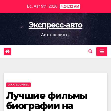
Перейти
Вс. Авг 9th, 2026
4:24:33 AM
к
содержимому
Экспресс-авто
Авто-новинки
UNCATEGORISED
Лучшие фильмы
биографии на