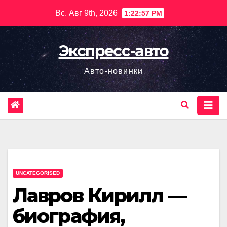
Перейти
Вс. Авг 9th, 2026
1:22:58 PM
к
содержимому
Экспресс-авто
Авто-новинки
UNCATEGORISED
Лавров Кирилл —
биография,