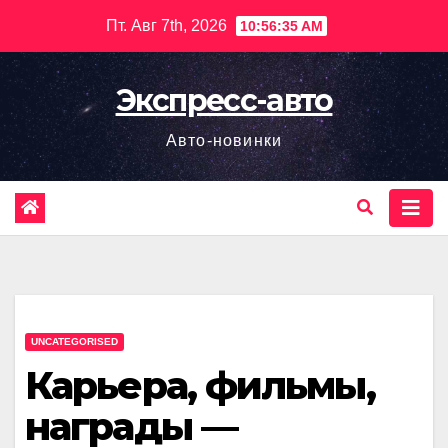
Перейти
Пт. Авг 7th, 2026
10:56:36 AM
к
содержимому
Экспресс-авто
Авто-новинки
UNCATEGORISED
Карьера, фильмы,
награды —