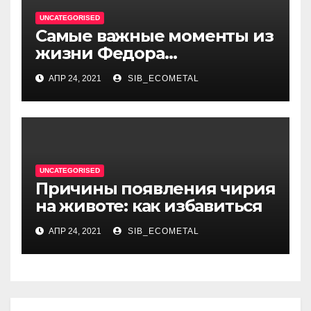
UNCATEGORISED
Самые важные моменты из
жизни Федора
Достоевского — от детства
АПР 24, 2021
SIB_ECOMETAL
и становления писателя до
трагических событий и
восхождения на
литературный олимп
UNCATEGORISED
Причины появления чирия
на животе: как избавиться
АПР 24, 2021
SIB_ECOMETAL