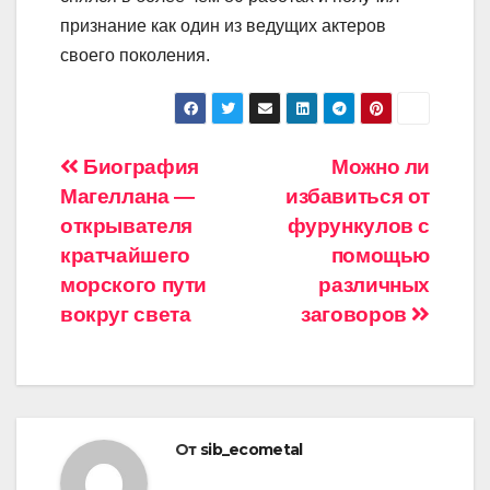
признание как один из ведущих актеров
своего поколения.
Навигация
Биография
Можно ли
Магеллана —
избавиться от
по
открывателя
фурункулов с
записям
кратчайшего
помощью
морского пути
различных
вокруг света
заговоров
От
sib_ecometal