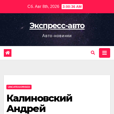
Перейти
Сб. Авг 8th, 2026
3:00:37 AM
к
содержимому
Экспресс-авто
Авто-новинки
UNCATEGORISED
Калиновский
Андрей