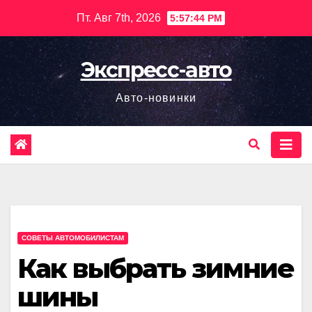
Перейти
Пт. Авг 7th, 2026
5:57:45 PM
к
содержимому
Экспресс-авто
Авто-новинки
СОВЕТЫ АВТОМОБИЛИСТАМ
Как выбрать зимние
шины