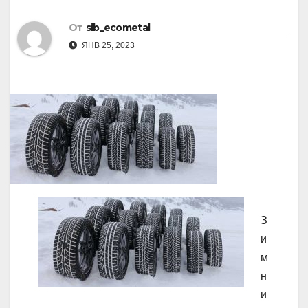
От
sib_ecometal
ЯНВ 25, 2023
З
и
м
н
и