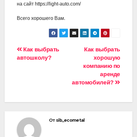
на сайт https://light-auto.com/
Всего хорошего Вам.
Навигация
Как выбрать
Как выбрать
автошколу?
хорошую
по
компанию по
записям
аренде
автомобилей?
От
sib_ecometal