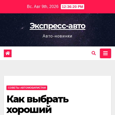
Перейти
Вс. Авг 9th, 2026
12:36:22 PM
к
содержимому
Экспресс-авто
Авто-новинки
СОВЕТЫ АВТОМОБИЛИСТАМ
Как выбрать
хороший