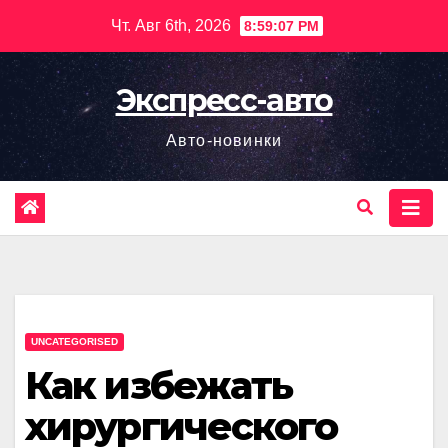
Перейти
Чт. Авг 6th, 2026
8:59:08 PM
к
содержимому
Экспресс-авто
Авто-новинки
UNCATEGORISED
Как избежать
хирургического