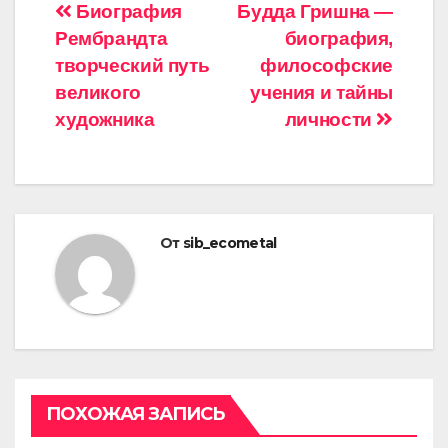
Навигация
Биография
Будда Гришна —
Рембрандта
биография,
по
творческий путь
философские
записям
великого
учения и тайны
художника
личности
От
sib_ecometal
ПОХОЖАЯ ЗАПИСЬ