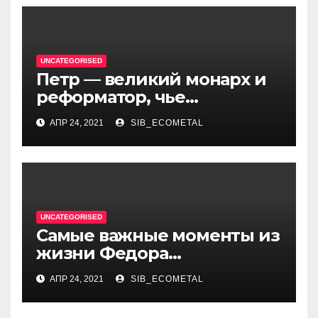
UNCATEGORISED
Петр — великий монарх и
реформатор, чье
правление стало вехой в
АПР 24, 2021
SIB_ECOMETAL
истории России и обрёл
международное
признание
UNCATEGORISED
Самые важные моменты из
жизни Федора
Достоевского — от детства
АПР 24, 2021
SIB_ECOMETAL
и становления писателя до
трагических событий и