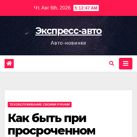
Перейти
Чт. Авг 6th, 2026
5:12:49 AM
к
содержимому
Экспресс-авто
Авто-новинки
ТЕХОБСЛУЖИВАНИЕ СВОИМИ РУКАМИ
Как быть при
просроченном