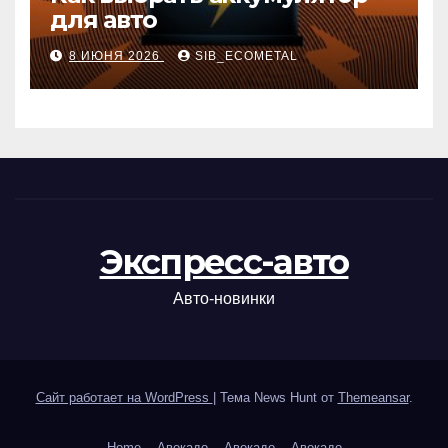
для авто
8 ИЮНЯ 2026
SIB_ECOMETAL
Экспресс-авто
Авто-новинки
Сайт работает на WordPress
|
Тема News Hunt от
Themeansar
.
Home
Авокадо
Авокадо
Авокадо