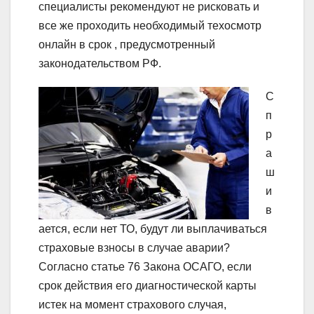
специалисты рекомендуют не рисковать и
все же проходить необходимый техосмотр
онлайн в срок , предусмотренный
законодательством РФ.
С
п
р
а
ш
и
в
ается, если нет ТО, будут ли выплачиваться
страховые взносы в случае аварии?
Согласно статье 76 Закона ОСАГО, если
срок действия его диагностической карты
истек на момент страхового случая,