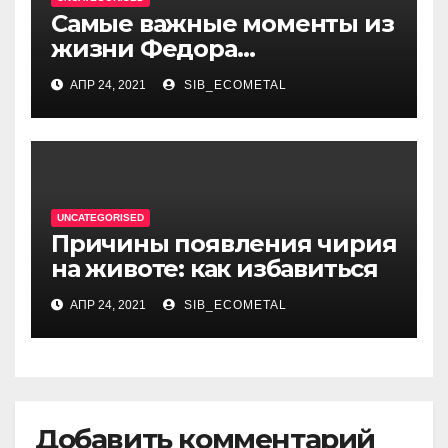
Самые важные моменты из
жизни Федора
Достоевского — от детства
АПР 24, 2021
SIB_ECOMETAL
и становления писателя до
трагических событий и
восхождения на
литературный олимп
UNCATEGORISED
Причины появления чирия
на животе: как избавиться
АПР 24, 2021
SIB_ECOMETAL
Добавить комментарий