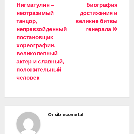
Нигматулин –
биография
по
неотразимый
достижения и
записям
танцор,
великие битвы
непревзойденный
генерала
постановщик
хореографии,
великолепный
актер и славный,
положительный
человек
От
sib_ecometal