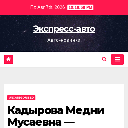
Перейти
Пт. Авг 7th, 2026
10:16:59 PM
к
содержимому
Экспресс-авто
Авто-новинки
UNCATEGORISED
Кадырова Медни
Мусаевна —