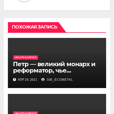
ПОХОЖАЯ ЗАПИСЬ
UNCATEGORISED
Петр — великий монарх и
реформатор, чье
правление стало вехой в
АПР 24, 2021
SIB_ECOMETAL
истории России и обрёл
международное
признание
UNCATEGORISED