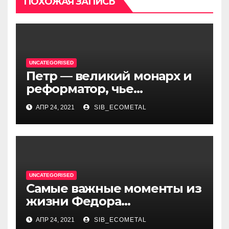
ПОХОЖАЯ ЗАПИСЬ
UNCATEGORISED
Петр — великий монарх и
реформатор, чье
правление стало вехой в
АПР 24, 2021
SIB_ECOMETAL
истории России и обрёл
международное
признание
UNCATEGORISED
Самые важные моменты из
жизни Федора
Достоевского — от детства
АПР 24, 2021
SIB_ECOMETAL
и становления писателя до