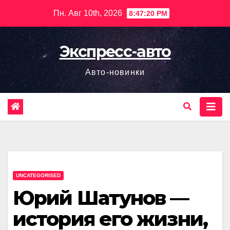
Перейти
Пн. Авг 10th, 2026
8:47:21 PM
к
содержимому
Экспресс-авто
Авто-новинки
UNCATEGORISED
Юрий Шатунов —
история его жизни,