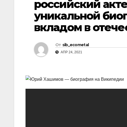
российский акте
р
l
а
уникальной био
a
в
вкладом в отече
s
и
s
т
n
От
sib_ecometal
ь
АПР 24, 2021
i
k
i