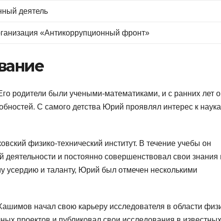
нный деятель
ганизация «Антикоррупционный фронт»
вание
Его родители были учеными-математиками, и с ранних лет 
обностей. С самого детства Юрий проявлял интерес к наука
вский физико-технический институт. В течение учебы он
й деятельности и постоянно совершенствовал свои знания 
му усердию и таланту, Юрий был отмечен несколькими
ашимов начал свою карьеру исследователя в области физ
чных проектов и публиковал свои исследования в известны