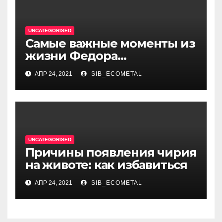
UNCATEGORISED
Самые важные моменты из
жизни Федора
Достоевского — от детства
АПР 24, 2021
SIB_ECOMETAL
и становления писателя до
трагических событий и
восхождения на
литературный олимп
UNCATEGORISED
Причины появления чирия
на животе: как избавиться
АПР 24, 2021
SIB_ECOMETAL