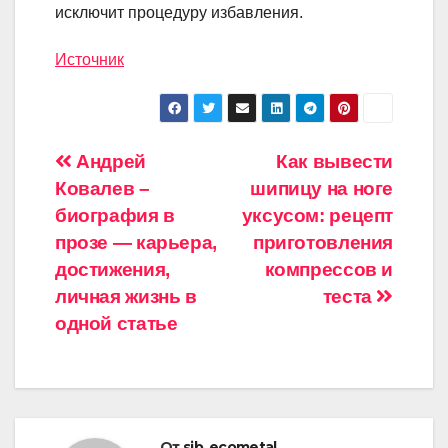
исключит процедуру избавления.
Источник
Навигация
Андрей
Как вывести
Ковалев –
шипицу на ноге
по
биография в
уксусом: рецепт
записям
прозе — карьера,
приготовления
достижения,
компрессов и
личная жизнь в
теста
одной статье
От
sib_ecometal