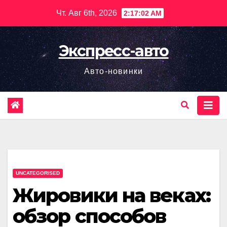
Перейти
Чт. Авг 6th, 2026
2:17:03 AM
к
содержимому
Экспресс-авто
Авто-новинки
UNCATEGORISED
Жировики на веках:
обзор способов