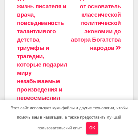
по
жизнь писателя и
от основатель
записям
врача,
классической
повседневность
политической
талантливого
экономии до
детства,
автора Богатства
триумфы и
народов
трагедии,
которые подарил
миру
незабываемые
произведения и
переосмыслил
искусство
Этот сайт использует куки-файлы и другие технологии, чтобы
писания для
помочь вам в навигации, а также предоставить лучший
учащихся 9
пользовательский опыт.
OK
класса!