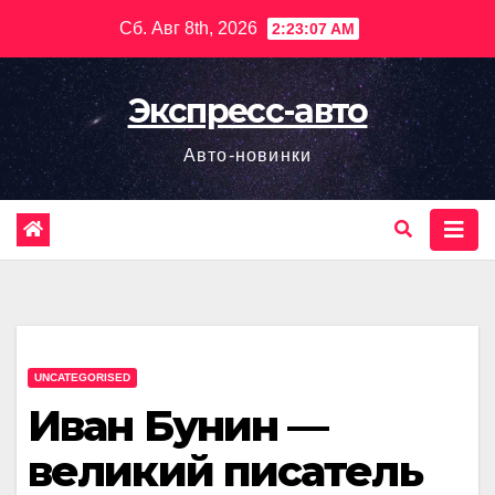
Перейти
Сб. Авг 8th, 2026
2:23:08 AM
к
содержимому
Экспресс-авто
Авто-новинки
UNCATEGORISED
Иван Бунин —
великий писатель