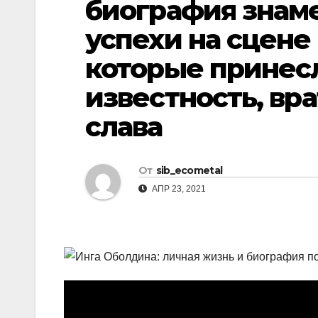
биография знаме
р
l
а
успехи на сцене 
a
в
которые принес
s
и
известность, вр
s
т
n
ь
слава
i
k
От
sib_ecometal
i
АПР 23, 2021