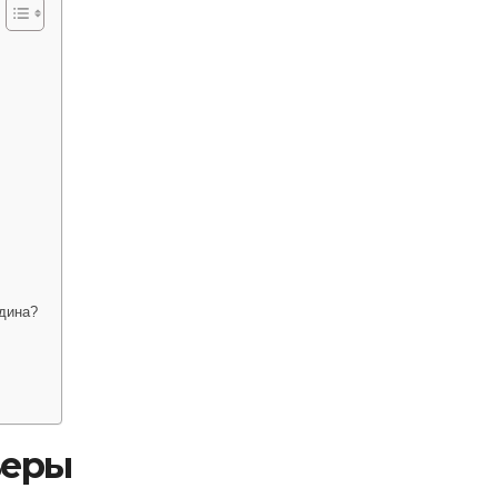
дина?
ьеры