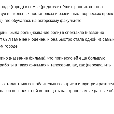
оде (город) в семье (родители). Уже с ранних лет она
твуя в школьных постановках и различных творческих проект
), где обучалась на актерскому факультете.
ины была роль (название роли) в спектакле (название
нт был замечен и оценен, и она быстро стала одной из самы
м городе.
кино (название фильма), что принесло ей еще большую
работы в таких фильмах и телесериалах, как (перечислить
ых талантливых и обаятельных актрис в индустрии развлеч
апазон позволяют ей воплощать на экране самые разные о