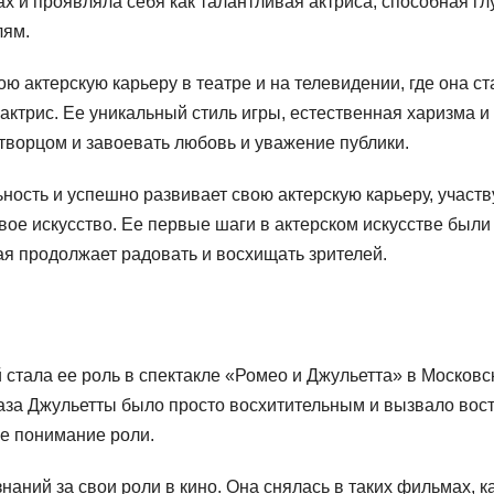
ах и проявляла себя как талантливая актриса, способная гл
лям.
 актерскую карьеру в театре и на телевидении, где она ст
ктрис. Ее уникальный стиль игры, естественная харизма и
творцом и завоевать любовь и уважение публики.
ость и успешно развивает свою актерскую карьеру, участв
вое искусство. Ее первые шаги в актерском искусстве были
ая продолжает радовать и восхищать зрителей.
 стала ее роль в спектакле «Ромео и Джульетта» в Московс
раза Джульетты было просто восхитительным и вызвало вос
ое понимание роли.
аний за свои роли в кино. Она снялась в таких фильмах, к