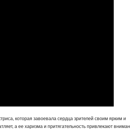
триса, которая завоевала сердца зрителей своим ярким и
тляет, а ее харизма и притягательность привлекают внима