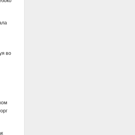
убоко
ала
уя во
ком
торг
ак