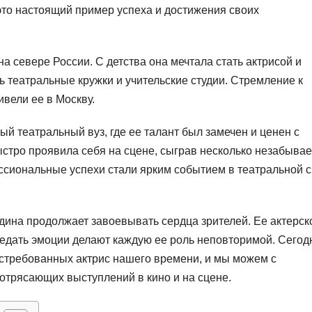
это настоящий пример успеха и достижения своих
а севере России. С детства она мечтала стать актрисой и
 театральные кружки и учительские студии. Стремление к
ивели ее в Москву.
й театральный вуз, где ее талант был замечен и ценен с
ыстро проявила себя на сцене, сыграв несколько незабыва
ессиональные успехи стали ярким событием в театральной 
ина продолжает завоевывать сердца зрителей. Ее актерск
редать эмоции делают каждую ее роль неповторимой. Сегод
остребованных актрис нашего времени, и мы можем с
отрясающих выступлений в кино и на сцене.