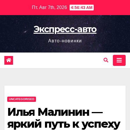
Перейти
Пт. Авг 7th, 2026
4:56:44 AM
к
содержимому
Экспресс-авто
Авто-новинки
UNCATEGORISED
Илья Малинин —
яркий путь к успеху