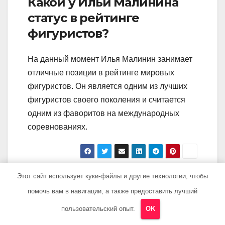
Какой у Ильи Малинина
статус в рейтинге
фигуристов?
На данный момент Илья Малинин занимает
отличные позиции в рейтинге мировых
фигуристов. Он является одним из лучших
фигуристов своего поколения и считается
одним из фаворитов на международных
соревнованиях.
Навигация
Этот сайт использует куки-файлы и другие технологии, чтобы
Инна Гулая —
Мириам Фарес —
биография,
биография,
помочь вам в навигации, а также предоставить лучший
по
причина смерти и
национальность
пользовательский опыт.
OK
записям
самые важные
и другие