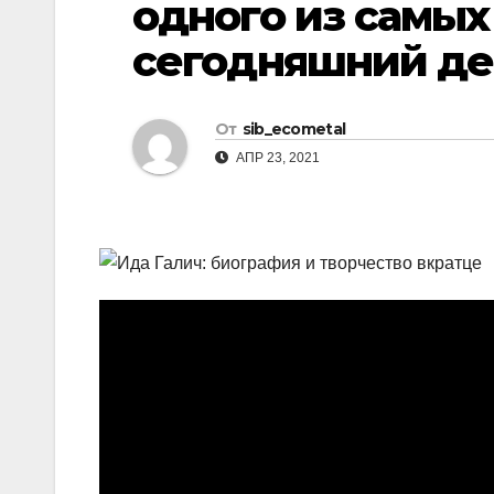
одного из самых
р
l
а
сегодняшний де
a
в
s
и
От
sib_ecometal
s
т
АПР 23, 2021
n
ь
i
k
i