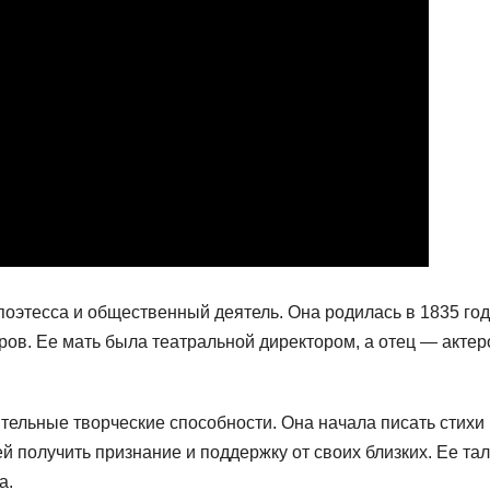
поэтесса и общественный деятель. Она родилась в 1835 год
ов. Ее мать была театральной директором, а отец — актер
тельные творческие способности. Она начала писать стихи 
й получить признание и поддержку от своих близких. Ее та
а.