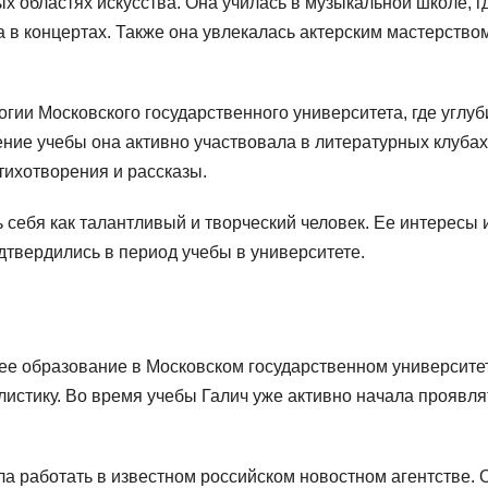
х областях искусства. Она училась в музыкальной школе, г
 в концертах. Также она увлекалась актерским мастерство
огии Московского государственного университета, где углу
ение учебы она активно участвовала в литературных клубах
тихотворения и рассказы.
 себя как талантливый и творческий человек. Ее интересы 
дтвердились в период учебы в университете.
ее образование в Московском государственном университе
листику. Во время учебы Галич уже активно начала проявля
а работать в известном российском новостном агентстве. 