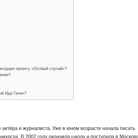
лагодаря проекту «Особый случай»?
дении?
ий Ида Галич?
е актёра и журналиста. Уже в юном возрасте начала писать
нкурсах. В 2002 году окончила школу и поступила в Москов