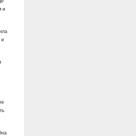
де
м и
била
 и
и
те
ть
Она