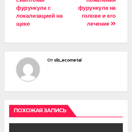
по
фурункула с
фурункула на
записям
локализацией на
голове и его
щеке
лечение
От
sib_ecometal
ПОХОЖАЯ ЗАПИСЬ