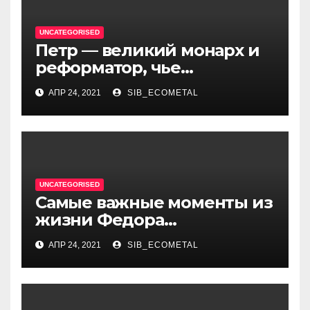
UNCATEGORISED
Петр — великий монарх и
реформатор, чье
правление стало вехой в
АПР 24, 2021
SIB_ECOMETAL
истории России и обрёл
международное
признание
UNCATEGORISED
Самые важные моменты из
жизни Федора
Достоевского — от детства
АПР 24, 2021
SIB_ECOMETAL
и становления писателя до
трагических событий и
восхождения на
литературный олимп