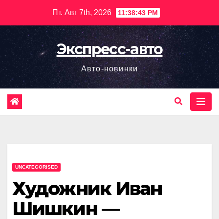
Перейти
Пт. Авг 7th, 2026
11:38:43 PM
к
содержимому
Экспресс-авто
Авто-новинки
UNCATEGORISED
Художник Иван
Шишкин —