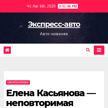
Перейти
Чт. Авг 6th, 2026
3:41:47 PM
к
содержимому
Экспресс-авто
Авто-новинки
UNCATEGORISED
Елена Касьянова —
неповторимая