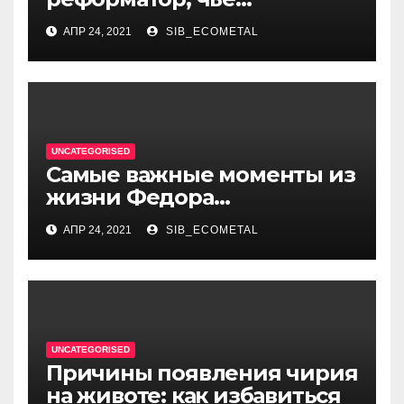
правление стало вехой в
АПР 24, 2021
SIB_ECOMETAL
истории России и обрёл
международное
признание
UNCATEGORISED
Самые важные моменты из
жизни Федора
Достоевского — от детства
АПР 24, 2021
SIB_ECOMETAL
и становления писателя до
трагических событий и
восхождения на
литературный олимп
UNCATEGORISED
Причины появления чирия
на животе: как избавиться