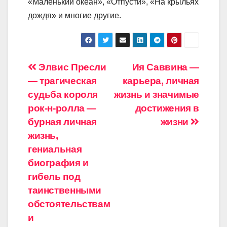
«Маленький океан», «Отпусти», «На крыльях
дождя» и многие другие.
Навигация
Элвис Пресли
Ия Саввина —
— трагическая
карьера, личная
по
судьба короля
жизнь и значимые
записям
рок-н-ролла —
достижения в
бурная личная
жизни
жизнь,
гениальная
биография и
гибель под
таинственными
обстоятельствам
и