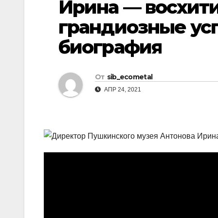
Ирина — восхити
р
l
а
грандиозные ус
a
в
биография
s
и
s
т
n
От
sib_ecometal
ь
АПР 24, 2021
i
k
i