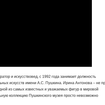
атор и искусствовед, с 1992 года занимает должность
ьных искусств имени А.С. Пушкина. Ирина Антонова – не п
одной из самых известных и уважаемых фигур в мировой
ельную коллекцию Пушкинского музея просто невозможно