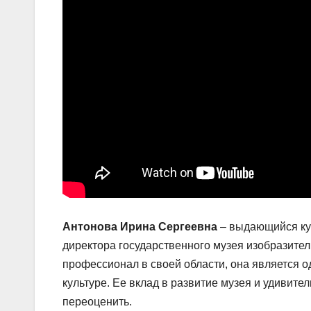
Антонова Ирина Сергеевна
– выдающийся кур
директора государственного музея изобразител
профессионал в своей области, она является 
культуре. Ее вклад в развитие музея и удивит
переоценить.