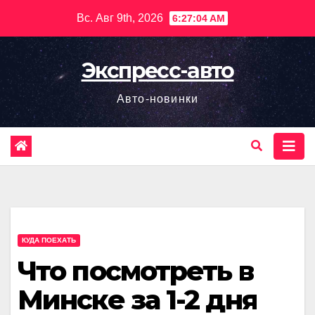
Перейти
Вс. Авг 9th, 2026
6:27:06 AM
к
содержимому
Экспресс-авто
Авто-новинки
КУДА ПОЕХАТЬ
Что посмотреть в
Минске за 1-2 дня