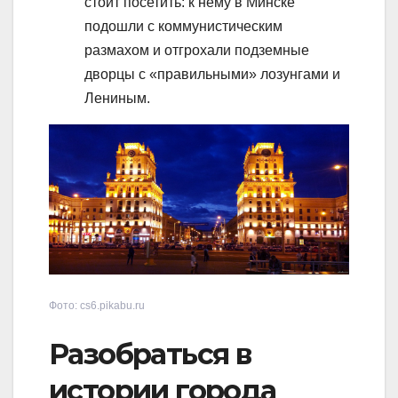
стоит посетить: к нему в Минске
подошли с коммунистическим
размахом и отгрохали подземные
дворцы с «правильными» лозунгами и
Лениным.
Фото: cs6.pikabu.ru
Разобраться в
истории города