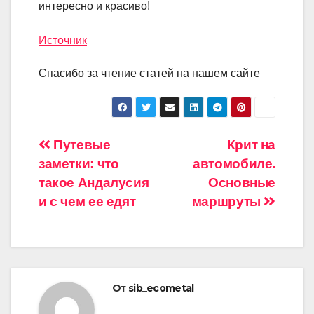
интересно и красиво!
Источник
Спасибо за чтение статей на нашем сайте
Навигация
Путевые
Крит на
заметки: что
автомобиле.
по
такое Андалусия
Основные
записям
и с чем ее едят
маршруты
От
sib_ecometal