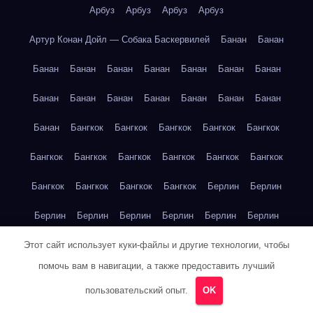
Арбуз
Арбуз
Арбуз
Арбуз
Артур Конан Дойл — Собака Баскервилей
Банан
Банан
Банан
Банан
Банан
Банан
Банан
Банан
Банан
Банан
Банан
Банан
Банан
Банан
Банан
Банан
Банан
Бангкок
Бангкок
Бангкок
Бангкок
Бангкок
Бангкок
Бангкок
Бангкок
Бангкок
Бангкок
Бангкок
Бангкок
Бангкок
Бангкок
Бангкок
Берлин
Берлин
Берлин
Берлин
Берлин
Берлин
Берлин
Берлин
Берлин
Берлин
Берлин
Берлин
Берлин
Берлин
Этот сайт использует куки-файлы и другие технологии, чтобы
помочь вам в навигации, а также предоставить лучший
Берлин
Берлин
Берлин
Берлин
Берлин
Берлин
пользовательский опыт.
OK
Берлин
Берлин
Буэнос-Айрес
Буэнос-Айрес