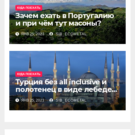
КУДА ПОЕХАТЬ
Зачем ехать в Португалию
и при чём тут масоны?
ЯНВ 25, 2023
SIB_ECOMETAL
КУДА ПОЕХАТЬ
Турция без all inclusive и
полотенец в виде лебедей
на постели? Она
ЯНВ 25, 2023
SIB_ECOMETAL
существует!