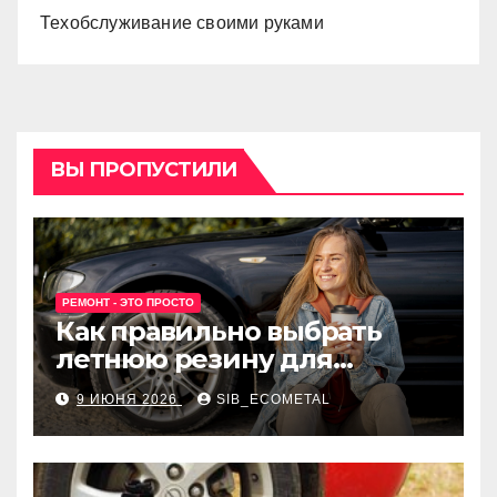
Техобслуживание своими руками
ВЫ ПРОПУСТИЛИ
РЕМОНТ - ЭТО ПРОСТО
Как правильно выбрать
летнюю резину для
машины?
9 ИЮНЯ 2026
SIB_ECOMETAL