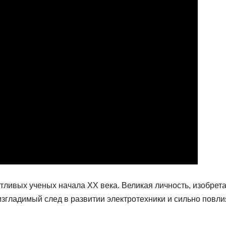
тливых ученых начала XX века. Великая личность, изобрета
изгладимый след в развитии электротехники и сильно повли