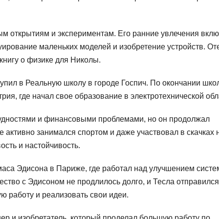
ным открытиям и экспериментам. Его ранние увлечения вкл
руирование маленьких моделей и изобретение устройств. От
книгу о физике для Николы.
упил в Реальную школу в городе Госпич. По окончании шко
трия, где начал свое образование в электротехнической обл
трудностями и финансовыми проблемами, но он продолжал
е активно занимался спортом и даже участвовал в скачках 
ость и настойчивость.
омаса Эдисона в Париже, где работал над улучшением сист
ство с Эдисоном не продлилось долго, и Тесла отправился
ю работу и реализовать свои идеи.
ер и изобретатель, который проделал большую работу по