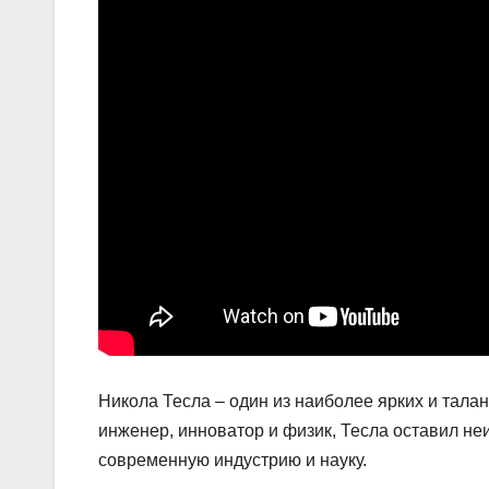
Никола Тесла – один из наиболее ярких и талан
инженер, инноватор и физик, Тесла оставил не
современную индустрию и науку.