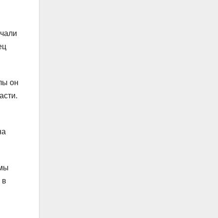
ючали
ец
лы он
асти.
на
емы
 в