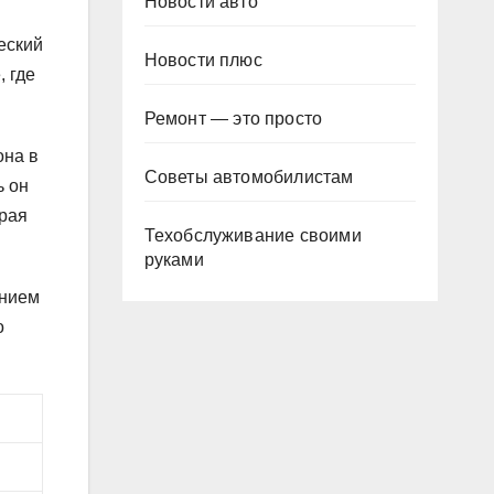
Новости авто
еский
Новости плюс
, где
Ремонт — это просто
она в
Советы автомобилистам
ь он
орая
Техобслуживание своими
руками
ением
о