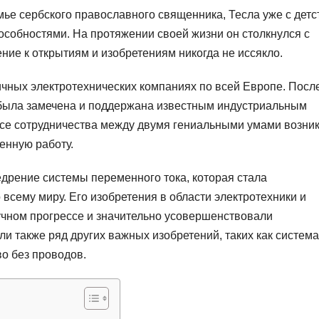
мье сербского православного священника, Тесла уже с детс
особностями. На протяжении своей жизни он столкнулся с
ние к открытиям и изобретениям никогда не иссякло.
ичных электротехнических компаниях по всей Европе. Посл
ь была замечена и поддержана известным индустриальным
ссе сотрудничества между двумя гениальными умами возни
енную работу.
едрение системы переменного тока, которая стала
всему миру. Его изобретения в области электротехники и
учном прогрессе и значительно усовершенствовали
и также ряд других важных изобретений, таких как система
о без проводов.