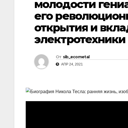
молодости гениа
р
l
а
его революцион
a
в
открытия и вкла
s
и
электротехники
s
т
n
ь
i
От
sib_ecometal
k
АПР 24, 2021
i