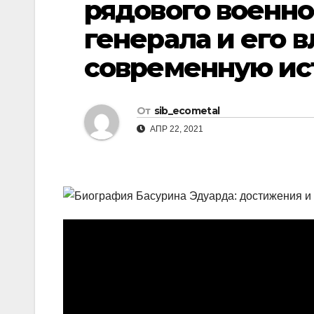
рядового военн
р
l
а
генерала и его 
a
в
современную и
s
и
s
т
n
От
sib_ecometal
ь
АПР 22, 2021
i
k
i