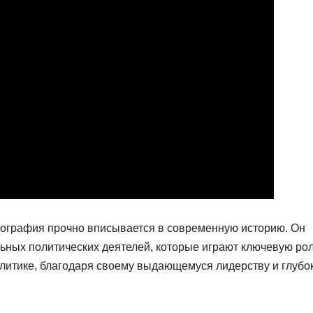
иография прочно вписывается в современную историю. Он
ьных политических деятелей, которые играют ключевую рол
олитике, благодаря своему выдающемуся лидерству и глубо