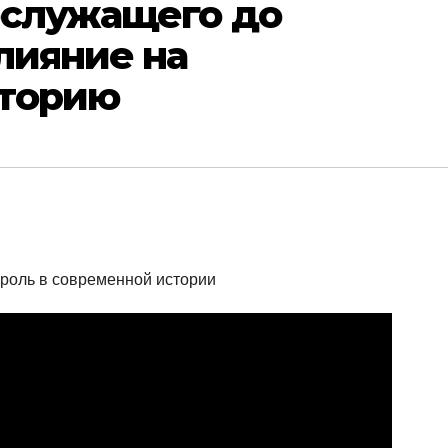
ослужащего до
влияние на
сторию