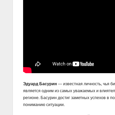
Эдуард Басурин
— известная личность, чья б
является одним из самых уважаемых и влиятел
регионе. Басурин достиг заметных успехов в п
пониманию ситуации.