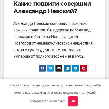
Какие подвиги совершил
Александр Невский?
Александр Невский совершил несколько
важных подвигов. Он одержал победу над
шведами в битве на Неве, защитил
Новгород от немецко-литовской нашествия,
а также сумел удержать Монгольскую
империю от полного вторжения в Русь.
Навигация
Мавроди —
Биография Дефо
Этот сайт использует куки-файлы и другие технологии, чтобы
жизнь и карьера
— от первых
по
помочь вам в навигации, а также предоставить лучший
гениального
шагов до
записям
финансиста, его
легендарных
пользовательский опыт.
OK
знаменитые
произведений