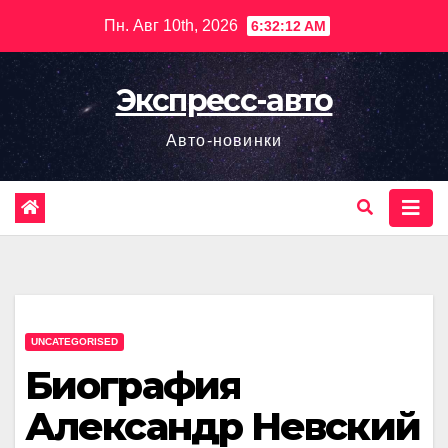
Перейти
Пн. Авг 10th, 2026
6:32:13 AM
к
содержимому
Экспресс-авто
Авто-новинки
UNCATEGORISED
Биография
Александр Невский