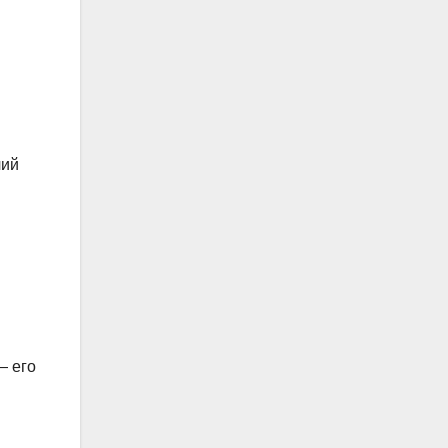
чий
— его