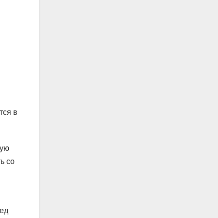
тся в
шую
ь со
ред