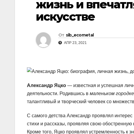
жизнь и впечат
р
l
а
искусстве
a
в
s
и
От
sib_ecometal
s
т
АПР 23, 2021
n
ь
i
k
i
Александр Яцко
— известная и успешная личн
деятельности. Родившись в
маленьком городке
талантливый и творческий человек со множест
С самого детства Александр проявлял интерес к
стихи и рассказы, проявляя свою обостренную
Кроме того, Яцко проявлял устремленность к 