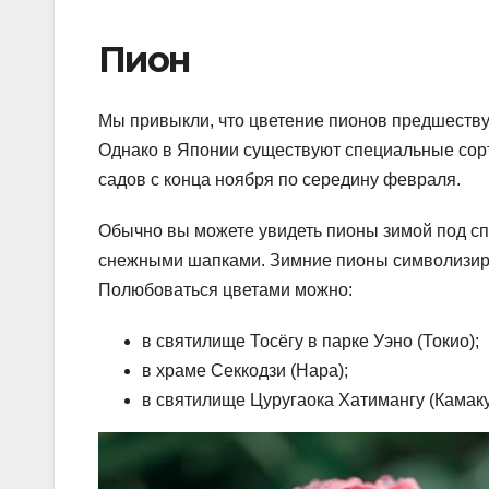
Пион
Мы привыкли, что цветение пионов предшеству
Однако в Японии существуют специальные сорт
садов с конца ноября по середину февраля.
Обычно вы можете увидеть пионы зимой под с
снежными шапками. Зимние пионы символизиру
Полюбоваться цветами можно:
в святилище Тосёгу в парке Уэно (Токио);
в храме Секкодзи (Нара);
в святилище Цуругаока Хатимангу (Камаку