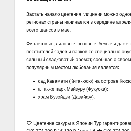
Застать начало цветения глицинии можно однов
регионах страны начинается в середине апрел
всего шансов в мае.
Фиолетовые, лиловые, розовые, белые и даже с
посетителей садов и парков со специально обус
сильный сладковатый аромат, сообщая о своём
популярным местом любования является:
сад Кавамати (Китакюсю) на острове Кюсю
а также парк Майзуру (Фукуока);
храм Бузойдзи (Дазайфу).
Цветение сакуры в Японии Тур гарантиров