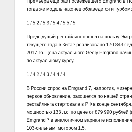
Премьера еще раз посвежевшего Emgrand в Под
тогда же модель наконец обзаведется и турбом
1
/ 5
2
/ 5
3
/ 5
4
/ 5
5
/ 5
Предыдущий рестайлинг пошел на пользу Эмгра
текущего года в Китае реализовано 170 843 се
2017-го. Цена актуального Geely Emgrand начин
по актуальному курсу.
1
/ 4
2
/ 4
3
/ 4
4
/ 4
В России спрос на Emgrand 7, напротив, мизер
первое обновление, разошелся по нашей стран
рестайлинга стартовала в РФ в конце сентября
мощностью 133 л.с. по цене от 879 990 рублей
Emgrand 7 в аналогичном варианте исполнения
103-сильным мотором 1.5.