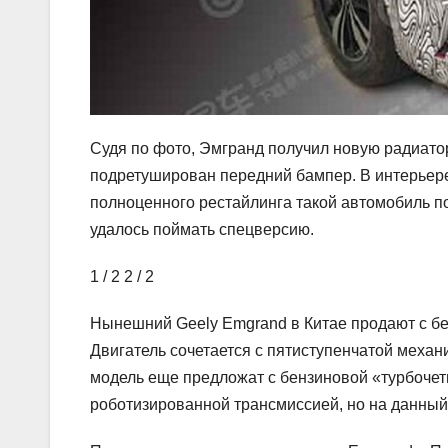
Судя по фото, Эмгранд получил новую радиатор
подретуширован передний бампер. В интерьере 
полноценного рестайлинга такой автомобиль п
удалось поймать спецверсию.
1
/ 2
2
/ 2
Нынешний Geely Emgrand в Китае продают с бен
Двигатель сочетается с пятиступенчатой механ
модель еще предложат с бензиновой «турбочет
роботизированной трансмиссией, но на данный 