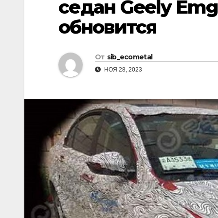
седан Geely Emg
р
l
а
обновится
a
в
s
и
От
sib_ecometal
s
т
НОЯ 28, 2023
n
ь
i
k
i