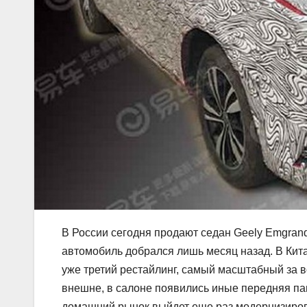
В России сегодня продают седан Geely Emgrand
автомобиль добрался лишь месяц назад. В Кит
уже третий рестайлинг, самый масштабный за 
внешне, в салоне появились иные передняя пан
домашний рынок выйдет еще раз модернизиров