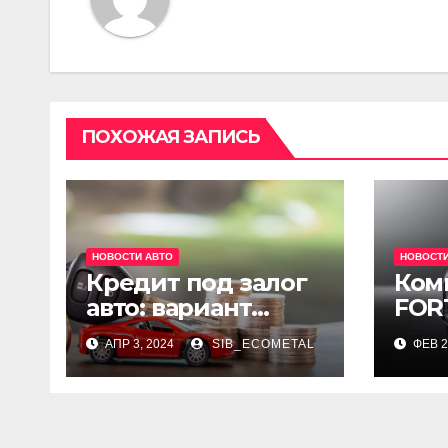
ПОХОЖАЯ ЗАПИСЬ
НОВОСТИ АВТО
НОВОСТИ
Кредит под залог
Ком
авто: вариант
FOR
финансирования с
АПР 3, 2024
SIB_ECOMETAL
ФЕВ 2
меньшими
рисками