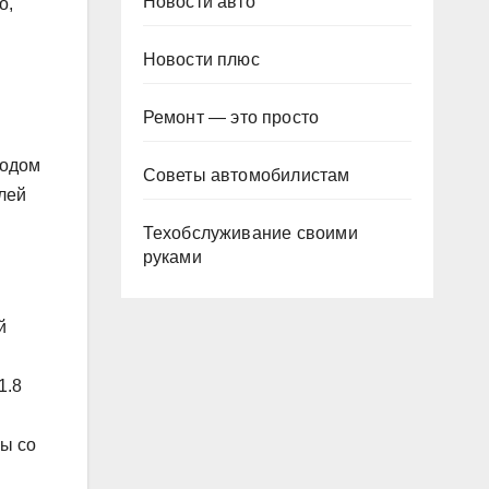
Новости авто
о,
Новости плюс
Ремонт — это просто
иодом
Советы автомобилистам
блей
Техобслуживание своими
руками
й
1.8
ны со