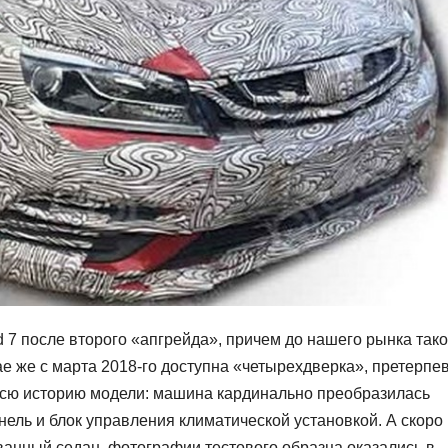
 7 после второго «апгрейда», причем до нашего рынка так
ае же с марта 2018-го доступна «четырехдверка», претерп
всю историю модели: машина кардинально преобразилась
ель и блок управления климатической установкой. А скоро
анный седан, фотографии тестового образца оказались в