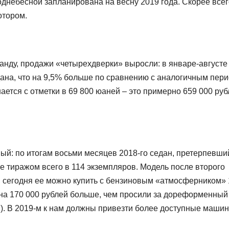
небесной запланирована на весну 2019 года. Скорее всег
отором.
нду, продажи «четырехдверки» выросли: в январе-августе
дана, что на 9,5% больше по сравнению с аналогичным пер
ается с отметки в 69 800 юаней – это примерно 659 000 ру
ный: по итогам восьми месяцев 2018-го седан, претерпевши
е тиражом всего в 114 экземпляров. Модель после второго
, сегодня ее можно купить с бензиновым «атмосферником» 
 (на 170 000 рублей больше, чем просили за дореформенный
). В 2019-м к нам должны привезти более доступные маши