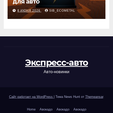
для авто
8 ИЮНЯ 2026
SIB_ECOMETAL
Экспресс-авто
Авто-новинки
Сайт работает на WordPress
|
Тема News Hunt от
Themeansar
.
Home
Авокадо
Авокадо
Авокадо