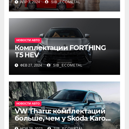
АПР 3, 2024
SIB_ECOMETAL
НОВОСТИ АВТО
Комплектации FORTHING
T5 HEV
ФЕВ 27, 2024
SIB_ECOMETAL
НОВОСТИ АВТО
VW Tharu: комплектаций
больше, чем у Skoda Karoq,
цены – выше. Оба кросса
НОЯ 28, 2023
SIB_ECOMETAL