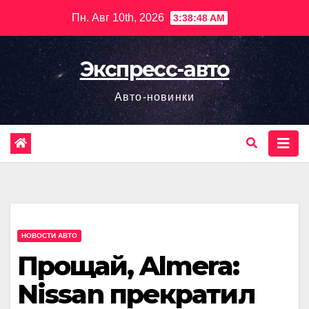
Перейти
Пн. Авг 10th, 2026
3:38:49 AM
к
содержимому
Экспресс-авто
Авто-новинки
НОВОСТИ АВТО
Прощай, Almera:
Nissan прекратил