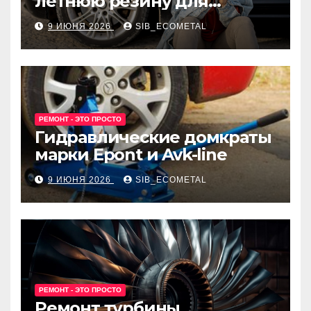
летнюю резину для
машины?
9 ИЮНЯ 2026
SIB_ECOMETAL
РЕМОНТ - ЭТО ПРОСТО
Гидравлические домкраты
марки Epont и Avk-line
9 ИЮНЯ 2026
SIB_ECOMETAL
РЕМОНТ - ЭТО ПРОСТО
Ремонт турбины