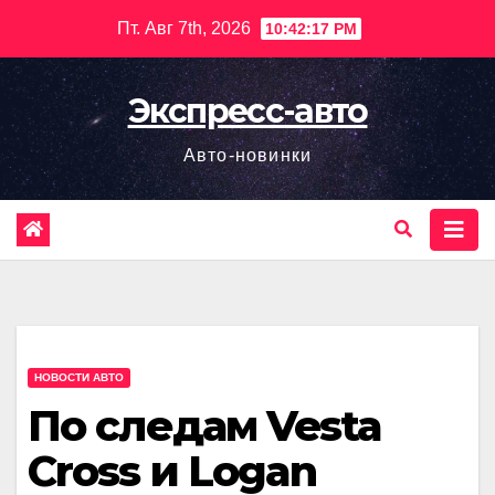
Перейти
Пт. Авг 7th, 2026
10:42:19 PM
к
содержимому
Экспресс-авто
Авто-новинки
НОВОСТИ АВТО
По следам Vesta
Cross и Logan