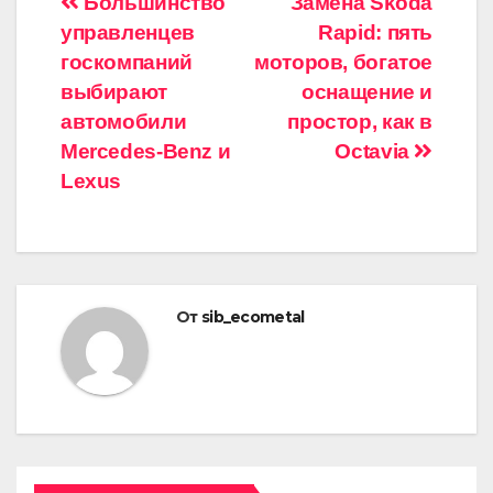
Навигация
Большинство
Замена Skoda
управленцев
Rapid: пять
по
госкомпаний
моторов, богатое
записям
выбирают
оснащение и
автомобили
простор, как в
Mercedes-Benz и
Octavia
Lexus
От
sib_ecometal