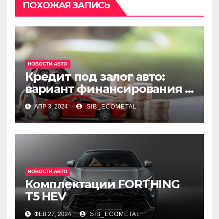
ПОХОЖАЯ ЗАПИСЬ
НОВОСТИ АВТО
Кредит под залог авто:
вариант финансирования с
меньшими рисками
АПР 3, 2024
SIB_ECOMETAL
НОВОСТИ АВТО
Комплектации FORTHING
T5 HEV
ФЕВ 27, 2024
SIB_ECOMETAL