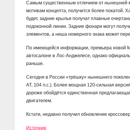
Самым существенным отличием от нынешней мод
мотивам концепта, получится более покатой. 
будет, задние крылья получат плавные очертан
подоконной линии. Задние фонари могут получ
элементов, а ниша номерного знака может пер
По имеющейся информации, премьера новой Maz
автосалоне в Лос-Анджелесе, однако официал
раньше.
Сегодня в России «трёшку» нынешнего поколени
АТ, 104 л.с.). Более мощная 120-сильная верси
дороже обойдётся единственная предлагающая
двигателем.
Кстати, недавно получил обновление кроссовер
Источник