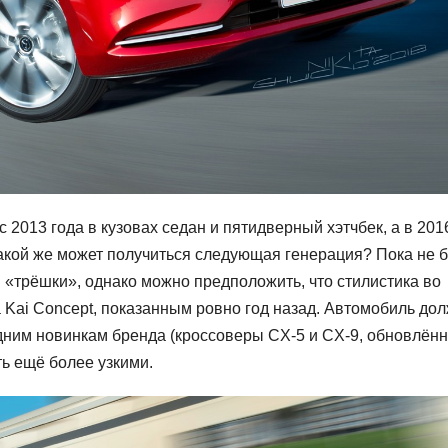
2013 года в кузовах седан и пятидверный хэтчбек, а в 201
акой же может получиться следующая генерация? Пока не 
«трёшки», однако можно предположить, что стилистика во
 Kai Concept, показанным ровно год назад. Автомобиль до
дним новинкам бренда (кроссоверы CX-5 и CX-9, обновлён
ть ещё более узкими.