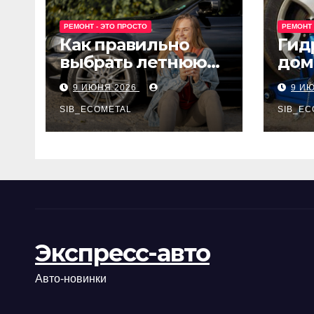
РЕМОНТ - ЭТО ПРОСТО
РЕМОНТ 
Как правильно
Гид
выбрать летнюю
дом
резину для
Epon
9 ИЮНЯ 2026
9 И
машины?
SIB_ECOMETAL
SIB_EC
Экспресс-авто
Авто-новинки