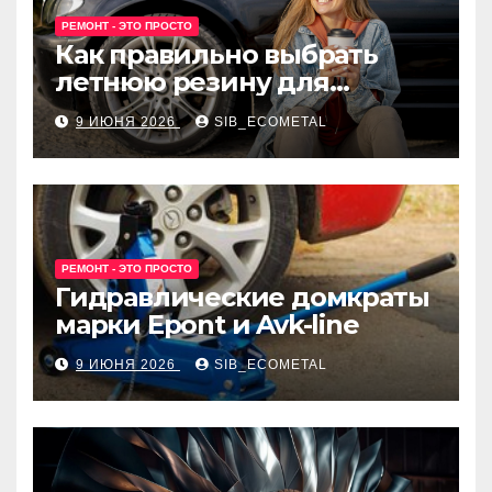
РЕМОНТ - ЭТО ПРОСТО
Как правильно выбрать
летнюю резину для
машины?
9 ИЮНЯ 2026
SIB_ECOMETAL
РЕМОНТ - ЭТО ПРОСТО
Гидравлические домкраты
марки Epont и Avk-line
9 ИЮНЯ 2026
SIB_ECOMETAL