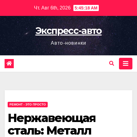
Перейти
Чт. Авг 6th, 2026
5:45:19 AM
к
содержимому
Экспресс-авто
Авто-новинки
РЕМОНТ - ЭТО ПРОСТО
Нержавеющая
сталь: Металл